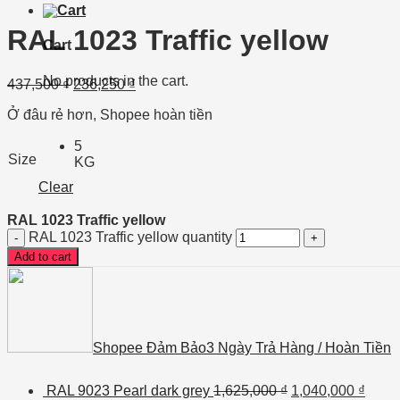
RAL 1023 Traffic yellow
Cart
No products in the cart.
437,500
₫
236,250
₫
Ở đâu rẻ hơn, Shopee hoàn tiền
5
Size
KG
Clear
RAL 1023 Traffic yellow
RAL 1023 Traffic yellow quantity
Add to cart
Shopee Đảm Bảo
3 Ngày Trả Hàng / Hoàn Tiền
RAL 9023 Pearl dark grey
1,625,000
₫
1,040,000
₫