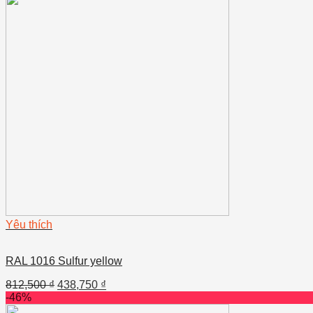
Yêu thích
RAL 1016 Sulfur yellow
812,500
₫
438,750
₫
-46%