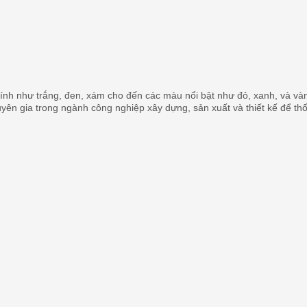
nh như trắng, đen, xám cho đến các màu nổi bật như đỏ, xanh, và vàn
huyên gia trong ngành công nghiệp xây dựng, sản xuất và thiết kế để t