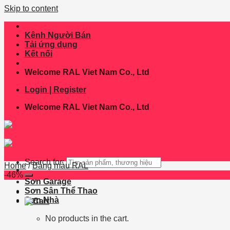
Skip to content
Kênh Người Bán
Tải ứng dụng
Kết nối
Welcome RAL Viet Nam Co., Ltd
Login | Register
Welcome RAL Viet Nam Co., Ltd
Search for:
Home
/
Bảng màu RAL
-46%
Sơn Garage
Sơn Sân Thể Thao
Sơn Nhà
No products in the cart.