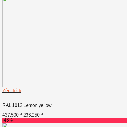
Yêu thích
RAL 1012 Lemon yellow
437,500
₫
236,250
₫
-46%