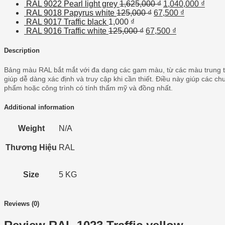
RAL 9022 Pearl light grey
1,625,000
₫
1,040,000
₫
RAL 9018 Papyrus white
125,000
₫
67,500
₫
RAL 9017 Traffic black
1,000
₫
RAL 9016 Traffic white
125,000
₫
67,500
₫
Description
Bảng màu RAL bắt mắt với đa dạng các gam màu, từ các màu trung tí
giúp dễ dàng xác định và truy cập khi cần thiết. Điều này giúp các c
phẩm hoặc công trình có tính thẩm mỹ và đồng nhất.
Additional information
Weight
N/A
Thương Hiệu
RAL
Size
5 KG
Reviews (0)