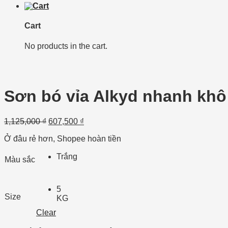
Cart
No products in the cart.
Sơn bó vỉa Alkyd nhanh kh
1,125,000
₫
607,500
₫
Ở đâu rẻ hơn, Shopee hoàn tiền
Trắng
Màu sắc
5
Size
KG
Clear