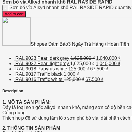
Sơn bó vỉa Alkyd nhanh khô RAL RASIDE RAPID
Sơn bó vỉa Alkyd nhanh khô RAL RASIDE RAPID quantity
Add to cart
Shopee Đảm Bảo
3 Ngày Trả Hàng / Hoàn Tiền
RAL 9023 Pearl dark grey
1,625,000
₫
1,040,000
₫
RAL 9022 Pearl light grey
1,625,000
₫
1,040,000
₫
RAL 9018 Papyrus white
125,000
₫
67,500
₫
RAL 9017 Traffic black
1,000
₫
RAL 9016 Traffic white
125,000
₫
67,500
₫
Description
1. MÔ TẢ SẢN PHẨM:
Đây là loại sơn gốc alkyd, nhanh khô, màng sơn có độ bền cao
Công dụng:
Thích hợp để sử dụng làm lớp sơn phủ bó vỉa, dải phân cách 
2. THÔNG TIN SẢN PHẨM