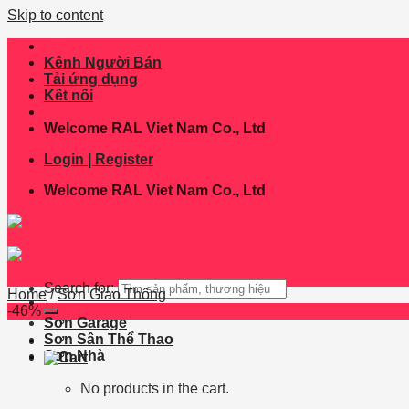
Skip to content
Kênh Người Bán
Tải ứng dụng
Kết nối
Welcome RAL Viet Nam Co., Ltd
Login | Register
Welcome RAL Viet Nam Co., Ltd
Search for:
Home
/
Sơn Giao Thông
-46%
Sơn Garage
Sơn Sân Thể Thao
Sơn Nhà
No products in the cart.