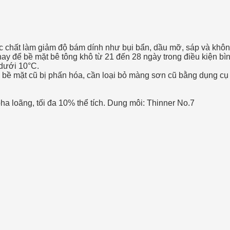
 chất làm giảm độ bám dính như bụi bẩn, dầu mỡ, sáp và không
y để bề mặt bê tông khô từ 21 đến 28 ngày trong điều kiện bìn
 dưới 10°C.
 bề mặt cũ bị phấn hóa, cần loại bỏ màng sơn cũ bằng dụng cụ th
ha loãng, tối đa 10% thể tích. Dung môi: Thinner No.7