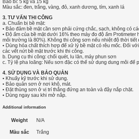
Bao bì: 5 kg và 15 kg
Màu sắc: đen, trắng, vàng, đỏ, xanh dương, tím, xanh lá
3. TƯ VẤN THI CÔNG
a. Chuẩn bị bề mặt:
• Bảo đảm bề mặt cần sơn phải cứng chắc, sạch, không có các
• Độ ẩm của bề mặt dưới 16% theo máy đo độ ẩm Protimeter ha
môi trường là 80%). Không thi công sơn nếu nhiệt độ thời tiết
• Dùng hóa chất thích hợp để xử lý bề mặt có rêu mốc. Đối với
các vết nứt bề mặt trước khi thi công.
b. Dụng cụ thi công: chổi quét, lu lăn, máy phun sơn
c. Tỷ lệ pha loãng: Nếu sơn đặc có thể sử dụng dung môi để p
4. SỬ DỤNG VÀ BẢO QUẢN
• Khuấy kỹ trước khi sử dụng.
• Bảo quản sơn ở nơi khô, mát.
• Đặt thùng sơn ở vị trí thẳng đứng an toàn và đậy nắp chặt.
• Dùng ngay sau khi mở nắp.
Additional information
Weight
N/A
Màu sắc
Trắng