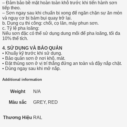
– Đảm bảo bề mặt hoàn toàn khô trước khi tiến hành sơn
tiếp theo.
– Sơn ngay sau khi chuẩn bị xong để ngăn chặn sự ăn mòn
và nguy cơ bị bám bụi quay trở lại.
b. Dụng cụ thi công: chổi, cọ lăn, máy phun sơn.
c. Tỷ lệ pha loãng:
Nếu sơn đặc có thể sử dụng dung môi để pha loãng, tối đa
10% thể tích.
4. SỬ DỤNG VÀ BẢO QUẢN
• Khuấy kỹ trước khi sử dụng.
• Bảo quản sơn ở nơi khô, mát.
• Đặt thùng sơn ở vị trí thẳng đứng an toàn và đậy nắp chặt.
• Dùng ngay sau khi mở nắp.
Additional information
Weight
N/A
Màu sắc
GREY, RED
Thương Hiệu
RAL