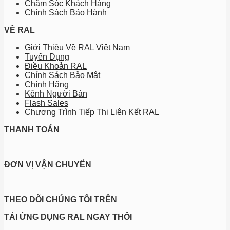
Chăm Sóc Khách Hàng
Chính Sách Bảo Hành
VỀ RAL
Giới Thiệu Về RAL Việt Nam
Tuyển Dụng
Điều Khoản RAL
Chính Sách Bảo Mật
Chính Hãng
Kênh Người Bán
Flash Sales
Chương Trình Tiếp Thị Liên Kết RAL
THANH TOÁN
ĐƠN VỊ VẬN CHUYỂN
THEO DÕI CHÚNG TÔI TRÊN
TẢI ỨNG DỤNG RAL NGAY THÔI