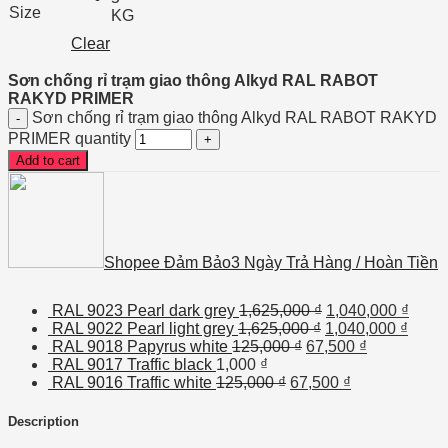
Size
KG
Clear
Sơn chống rỉ trạm giao thông Alkyd RAL RABOT
RAKYD PRIMER
Sơn chống rỉ trạm giao thông Alkyd RAL RABOT RAKYD
PRIMER quantity
Add to cart
Shopee Đảm Bảo
3 Ngày Trả Hàng / Hoàn Tiền
RAL 9023 Pearl dark grey
1,625,000
₫
1,040,000
₫
RAL 9022 Pearl light grey
1,625,000
₫
1,040,000
₫
RAL 9018 Papyrus white
125,000
₫
67,500
₫
RAL 9017 Traffic black
1,000
₫
RAL 9016 Traffic white
125,000
₫
67,500
₫
Description