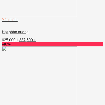
Yêu thích
Hạt phản quang
625,000
₫
337,500
₫
-46%