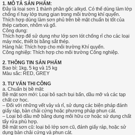
1. MÔ TẢ SẢN PHẨM:
Đây là loại sơn 1 thành phần gốc alkyd. Có thể dùng làm lớp
chống rỉ hay lớp trung gian trong môi trường khí quyển.
Thích hợp dùng làm sơn phủ trên bề mặt chuẩn bị tốt của
thép carbon, nhôm và gổ.
Công dụng:
Thích hợp để sử dụng như lớp sơn lót chống rỉ cho các loại
máy móc, thiết bị bằng sắt thép.
Hàng hải: Thích hợp cho môi trường Khí quyển.
Công nghiệp: Thích hợp cho môi trường Công nghiệp.
2. THÔNG TIN SẢN PHẨM
Bao bì: 1kg, 5 kg và 15 kg
Màu sắc: RED, GREY
3. TƯ VẤN THI CÔNG
a. Chuẩn bị bề mặt:
Bề mặt sơn mới: Loại bỏ sạch bụi bẩn, dầu mỡ và các tạp
chất cơ học.
– Đối với những vết vảy và rỉ, sử dụng các biện pháp đánh
giấy ráp, bàn chải cứng hoặc phương pháp phun cát.
– Loại bỏ dầu mỡ bằng dung môi hữu cơ hoặc sử dụng chất
tẩy rửa phù hợp.
Bề mặt sơn cũ: loại bỏ lớp sơn cũ, đánh giấy ráp, hoặc sử
dụng bàn chải cứng và phun cát.