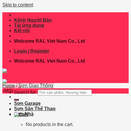
Skip to content
Kênh Người Bán
Tải ứng dụng
Kết nối
Welcome RAL Viet Nam Co., Ltd
Login | Register
Welcome RAL Viet Nam Co., Ltd
Home
/
Sơn Giao Thông
-46%
Search for:
Sơn Garage
Sơn Sân Thể Thao
Sơn Nhà
No products in the cart.