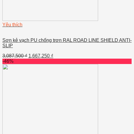
Yêu thích
Sơn kẻ vạch PU chống trơn RAL ROAD LINE SHIELD ANTI-
SLIP
3,087,500
₫
1,667,250
₫
-46%