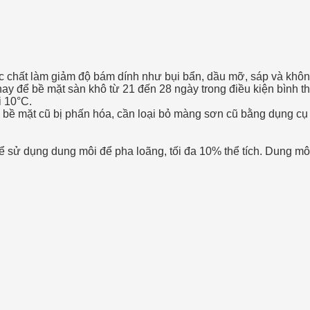
 chất làm giảm độ bám dính như bụi bẩn, dầu mỡ, sáp và không
y để bề mặt sàn khô từ 21 đến 28 ngày trong điều kiện bình th
i 10°C.
 bề mặt cũ bị phấn hóa, cần loại bỏ màng sơn cũ bằng dụng cụ th
hể sử dụng dung môi để pha loãng, tối đa 10% thể tích. Dung mô