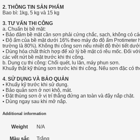
2. THÔNG TIN SẢN PHẨM
Bao bì: 1kg, 5 kg và 15 kg
3. TƯ VẤN THI CÔNG
a. Chuẩn bị bề mặt:
• Bảo đảm bề mặt cần sơn phải cứng chắc, sạch, không có các
• Độ ẩm của bề mặt dưới 16% theo máy đo độ ẩm Protimeter ha
trường là 80%). Không thi công sơn nếu nhiệt độ thời tiết dướ
• Dùng hóa chất thích hợp để xử lý bề mặt có rêu mốc. Đối với
các vết nứt bề mặt trước khi thi công.
b. Dụng cụ thi công: Chổi quét, lu lăn, máy phun sơn.
Khuấy thật kỹ thùng sơn trước khi thi công. Nếu sơn đặc có t
4. SỬ DỤNG VÀ BẢO QUẢN
• Khuấy kỹ trước khi sử dụng.
• Bảo quản sơn ở nơi khô, mát.
• Đặt thùng sơn ở vị trí thẳng đứng an toàn và đậy nắp chặt.
• Dùng ngay sau khi mở nắp.
Additional information
Weight
N/A
Màu sắc
Trắng