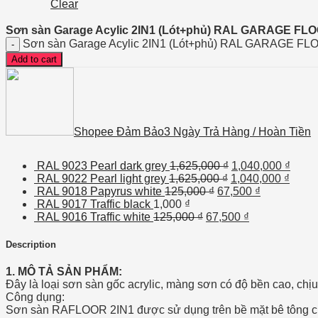
Clear
Sơn sàn Garage Acylic 2IN1 (Lót+phủ) RAL GARAGE FLO
Sơn sàn Garage Acylic 2IN1 (Lót+phủ) RAL GARAGE FLO
Add to cart
Shopee Đảm Bảo
3 Ngày Trả Hàng / Hoàn Tiền
RAL 9023 Pearl dark grey
1,625,000
₫
1,040,000
₫
RAL 9022 Pearl light grey
1,625,000
₫
1,040,000
₫
RAL 9018 Papyrus white
125,000
₫
67,500
₫
RAL 9017 Traffic black
1,000
₫
RAL 9016 Traffic white
125,000
₫
67,500
₫
Description
1. MÔ TẢ SẢN PHẨM:
Đây là loại sơn sàn gốc acrylic, màng sơn có độ bền cao, chịu 
Công dụng:
Sơn sàn RAFLOOR 2IN1 được sử dụng trên bề mặt bê tông cho 