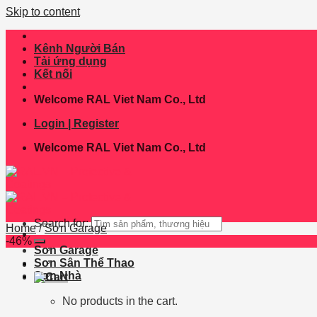
Skip to content
Kênh Người Bán
Tải ứng dụng
Kết nối
Welcome RAL Viet Nam Co., Ltd
Login | Register
Welcome RAL Viet Nam Co., Ltd
Search for:
Home
/
Sơn Garage
-46%
Sơn Garage
Sơn Sân Thể Thao
Sơn Nhà
No products in the cart.